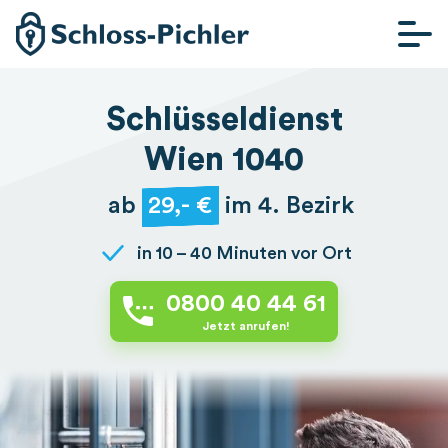
SCHLÜSSELDIENST
WIEN
Schlüsseldienst
SCHLÜSSELDIENST
Wien 1040
GRAZ
ab
29,- €
im 4. Bezirk
SCHLÜSSELDIENST
LINZ
in 10 – 40 Minuten vor Ort
SCHLÜSSELDIENST
ST. PÖLTEN
0800 40 44 61
Jetzt anrufen!