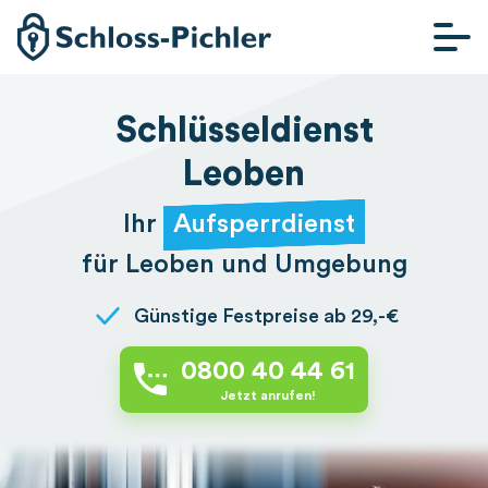
SCHLÜSSELDIENST
WIEN
Schlüsseldienst
SCHLÜSSELDIENST
Leoben
GRAZ
Ihr
Aufsperrdienst
SCHLÜSSELDIENST
LINZ
für Leoben und Umgebung
SCHLÜSSELDIENST
Günstige Festpreise ab 29,-€
ST. PÖLTEN
0800 40 44 61
Jetzt anrufen!